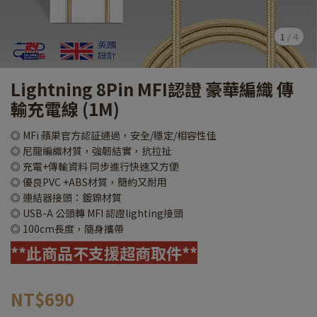
1
/
4
Lightning 8Pin MFI認證 豪華編織 傳
輸充電線 (1M)
◎ MFi 蘋果官方認証通過，安全/穩定/相容性佳
◎ 尼龍編織材質，強韌結實，抗拉扯
◎ 充電+傳輸資料 同步進行快速又方便
◎ 優良PVC +ABS材質，簡約又耐用
◎ 連結器接頭：鍍鎳材質
◎ USB-A 公頭轉 MFI 認證lighting接頭
◎ 100cm長度，隨身攜帶
**此商品不支援超商取件**
NT$690