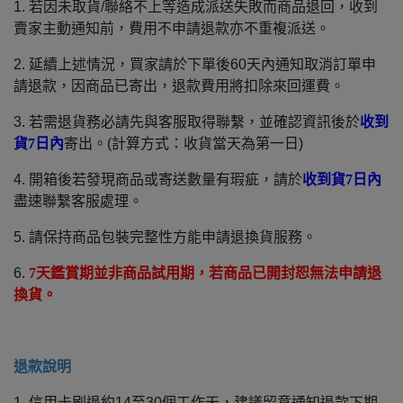
1. 若因未取貨/聯絡不上等造成派送失敗而商品退回，收到
賣家主動通知前，費用不申請退款亦不重複派送。
2. 延續上述情況，買家請於下單後60天內通知取消訂單申
請退款，因商品已寄出，退款費用將扣除來回運費。
3. 若需退貨務必請先與客服取得聯繫，並確認資訊後於
收到
貨7日內
寄出。(計算方式：收貨當天為第一日)
4. 開箱後若發現商品或寄送數量有瑕疵，請於
收到貨7日內
盡速聯繫客服處理。
5. 請保持商品包裝完整性方能申請退換貨服務。
6.
7
天鑑賞期並非商品試用期，若商品已開封恕無法申請退
換貨。
退款說明
1. 信用卡刷退約14至30個工作天，建議留意通知退款下期