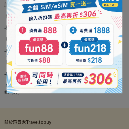
服務項目：
-機上免稅品運營
-機上餐食供應
-航空媒體廣告業務
-航空電商平台運營
-目的地跨境購物服務
-旅遊週邊服務（線上電商及實體門市）
-低軌衛星技術服務（航空 / 航海 / 機場 / 離島衛星天線設備
總代理）
關於飛買家Traveltobuy