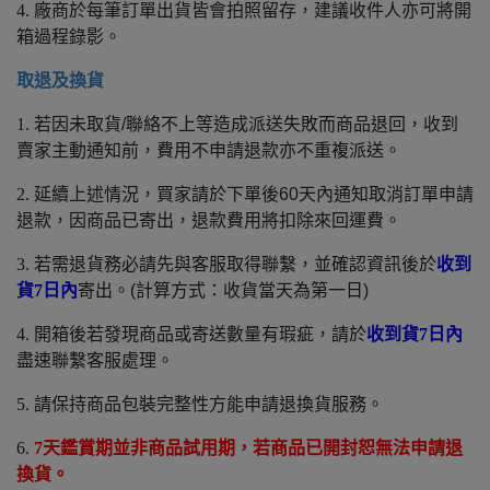
4.
廠商於每筆訂單出貨皆會拍照留存，建議收件人亦可將開
箱過程錄影。
取退及換貨
1.
若因未取貨/聯絡不上等造成派送失敗而商品退回，收到
賣家主動通知前，費用不申請退款亦不重複派送。
2.
延續上述情況，買家請於下單後60天內通知取消訂單申請
退款，因商品已寄出，退款費用將扣除來回運費。
3.
若需退貨務必請先與客服取得聯繫，並確認資訊後於
收到
貨7日內
寄出。(計算方式：收貨當天為第一日)
4.
開箱後若發現商品或寄送數量有瑕疵，請於
收到貨7日內
盡速聯繫客服處理。
5.
請保持商品包裝完整性方能申請退換貨服務。
6.
7
天鑑賞期並非商品試用期，若商品已開封恕無法申請退
換貨。