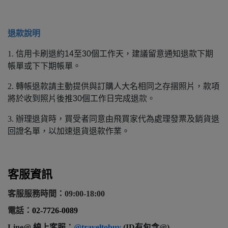
退款說明
1.
信用卡刷退約14至30個工作天，建議留意通知退款下期
帳單或下下期帳單。
2.
轉帳退款請主動提供與訂購人大名相同之存摺照片，款項
將於收到照片後推30個工作日完成退
款。
3.
辦理退貨時，買受者同意由飛買家代為處理發票及銷貨退
回證名單，以加速退貨退款作業。
客服資訊
客服服務時間：09:00-18:00
電話：
02-7726-0089
Line@ 線上客服：
@traveltobuy
(ID有包含@)