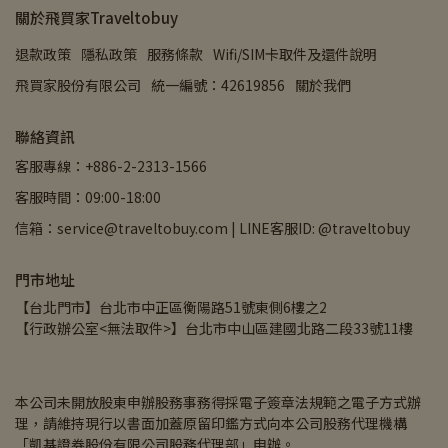
關於飛買家Traveltobuy
退款政策
隱私政策
服務條款
Wifi/SIM卡取件及還件說明
飛買家股份有限公司
統一編號：42619856
關於我們
聯絡資訊
客服專線：+886-2-2313-1566
客服時間：09:00-18:00
信箱：service@traveltobuy.com | LINE客服ID: @traveltobuy
門市地址
【台北門市】台北市中正區衡陽路51號東側6樓之2
【行政辦公室<無法取件>】台北市中山區建國北路二段33號11樓
本公司未開放股東申辦股務事務得採電子簽章法規範之電子方式辦
理，請維持現行以書面加蓋原留印鑑方式向本公司股務代理機構
「凱基證券股份有限公司股務代理部」申辦。