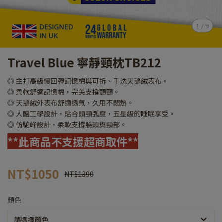
1
/
9
Travel Blue 寧靜頸枕TB212
◎ 主打高級慢回彈記憶棉與可拆、手洗天鵝絨表布。
◎ 柔軟舒適記憶棉，完美支撐頭頸。
◎ 天鵝絨外表布舒適透氣，久用不悶熱。
◎ 人體工學設計，貼合頭頸弧度，五星級的睡眠享受。
◎ 仿駝峰設計，柔軟支撐臉頰與頸部。
**此商品不支援超商取件**
NT$1050
NT$1390
顏色
請選擇顏色