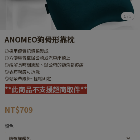
1
/
5
ANOMEO狗骨形靠枕
◎採用優質記憶棉製成
◎方便裝置至辦公椅或汽車座椅上
◎緩解長時間駕駛、辦公時的頸背部疼痛
◎表布親膚可拆洗
◎鬆緊帶設計~輕鬆固定
**此商品不支援超商取件**
NT$709
顏色
請選擇顏色