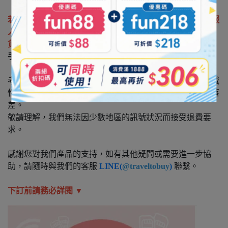
若網卡無法使用，須先配合完成客服人員操作設定，經客服
人員判斷為SIM卡本身出場的瑕疵或故障時，方可進行退
貨。
手機設定 及 手機機型不相容 等問題，恕無法辦理退換貨。
考量各國電信網路品質及基地台建設差異，每個國家的地域
性和電信建設均有所不同，因此可能會導致訊號狀況有所落
差。
敬請理解，我們無法因少數地區的訊號狀況而接受退費要
求。
感謝您對我們產品的支持，如有其他疑問或需要進一步協
助，請隨時與我們的客服
LINE(
@traveltobuy
)
聯繫。
下訂前請務必詳閱 ▼