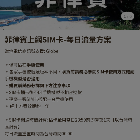
1
/
6
菲律賓上網SIM卡-每日流量方案
當地電信商訊號支援: Globe
。僅可插在
手機使用
。各家手機型號及版本不同，購買前
請務必參閱SIM卡使用方式確認
手機機型是否適用
。
購買前請務必詳閱下方注意事項
。SIM卡插卡後不因手機機型不相容退款
。建議一張SIM卡搭配一台手機使用
。 網卡方案效期約一年
。SIM卡開通時間計算: 插卡啟用當日23:59前即算第1天【以台灣時
區計算】
每日流量重置時間為台灣時間00:00