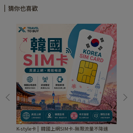
猜你也喜歡
K-style卡⎪ 韓國上網SIM卡-無限流量不降速
日