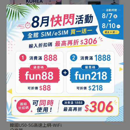
日韓WIFI小灰機(純上網/
日本U50-5G高速上網-WiFi
吃到飽)
分享器
NT$109
NT$199
加入購物車
加入購物車
韓國U50-5G高速上網-WiFi