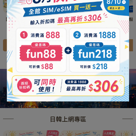
【暑假玩到底】日本上網eSIM
【暑假玩到底】韓國上網eSIM
【暑假
吃到飽不降速
吃到飽不降速
NT$499
NT$499
加入購物車
加入購物車
查看更多
日韓上網專區